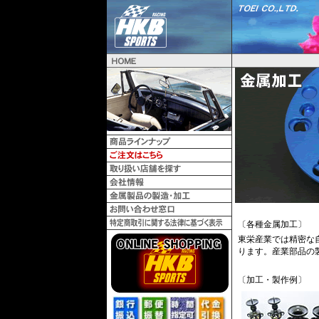
〔各種金属加工〕
東栄産業では精密な
ります。産業部品の
〔加工・製作例〕