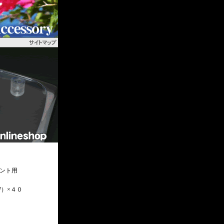
ロント用
W）×４０