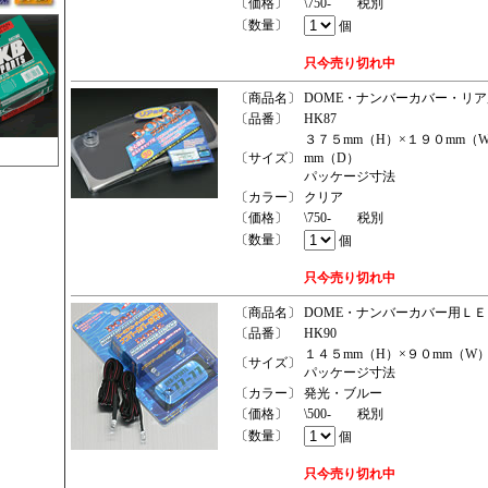
〔価格〕
\750- 税別
〔数量〕
個
只今売り切れ中
〔商品名〕
DOME・ナンバーカバー・リア
〔品番〕
HK87
３７５mm（H）×１９０mm（
〔サイズ〕
mm（D）
パッケージ寸法
〔カラー〕
クリア
〔価格〕
\750- 税別
〔数量〕
個
只今売り切れ中
〔商品名〕
DOME・ナンバーカバー用Ｌ
〔品番〕
HK90
１４５mm（H）×９０mm（W）
〔サイズ〕
パッケージ寸法
〔カラー〕
発光・ブルー
〔価格〕
\500- 税別
〔数量〕
個
只今売り切れ中