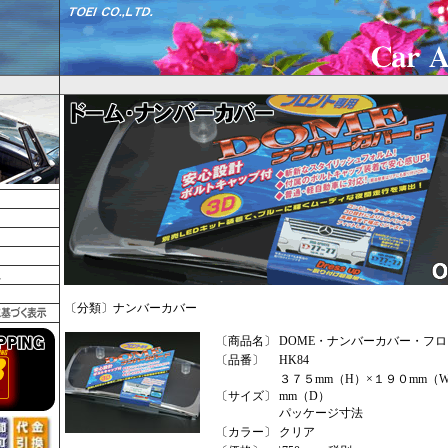
〔分類〕ナンバーカバー
〔商品名〕
DOME・ナンバーカバー・フ
〔品番〕
HK84
３７５mm（H）×１９０mm（
〔サイズ〕
mm（D）
パッケージ寸法
〔カラー〕
クリア