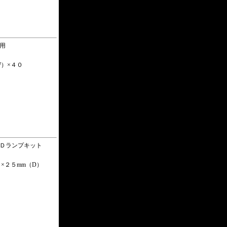
用
W）×４０
ＥＤランプキット
×２５mm（D）