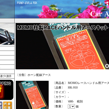
〔分類〕ホーン配線アース
〔商品名〕
MOMOレースハンドル用アー
〔品番〕
HK-910
〔サイズ〕
-
〔カラー〕
-
〔価格〕
\680- 税別
〔数量〕
個